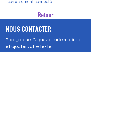
correctement connecté.
Retour
NOUS CONTACTER
Paragraphe. Cliquez pour le modifier
et ajouter votre texte.
Organisme caritatif :
12345-67
47 rue des Couronnes
75020 Paris, France
Téléphone :
01 23 45 67 89
info@monsite.fr