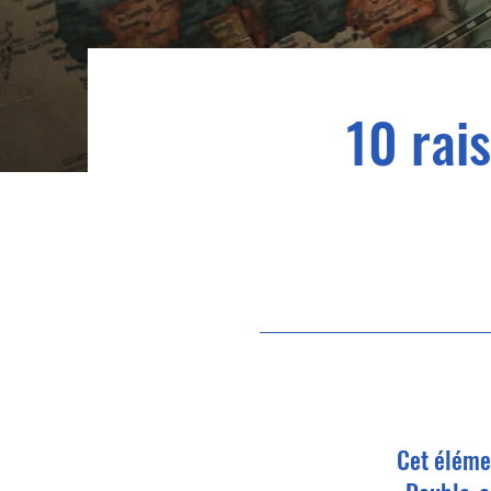
10 rai
Cet élémen