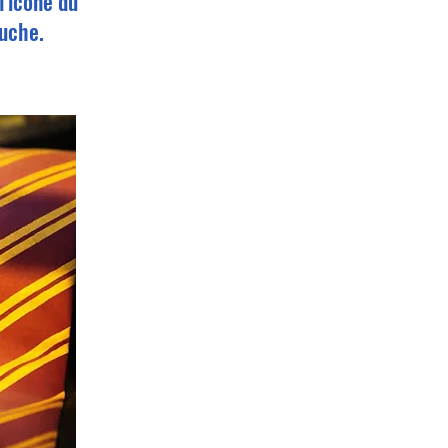
l'icône du
auche.