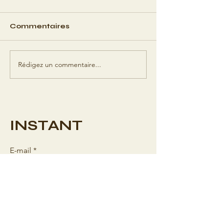
Commentaires
Rédigez un commentaire...
Pommes de terre
Soupe créme
rôties croustillantes
thaïlandaise 
potiron
INSTANT
E-mail
*
Recevoir des recettes Instant ?
*
S'abonner