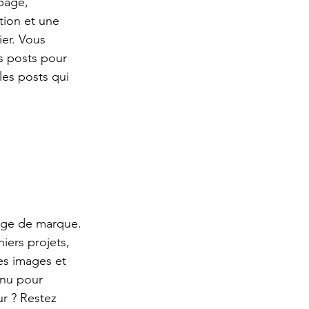
page, 
tion et une 
er. Vous 
s posts pour 
les posts qui 
mage de marque. 
iers projets, 
es images et 
enu pour 
r ? Restez 