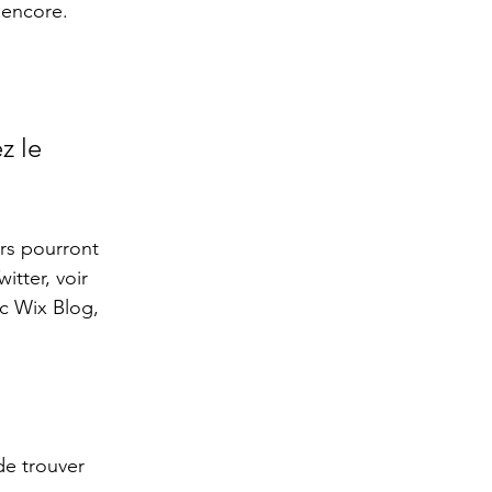
 encore. 
z le 
 
rs pourront 
tter, voir 
c Wix Blog, 
de trouver 