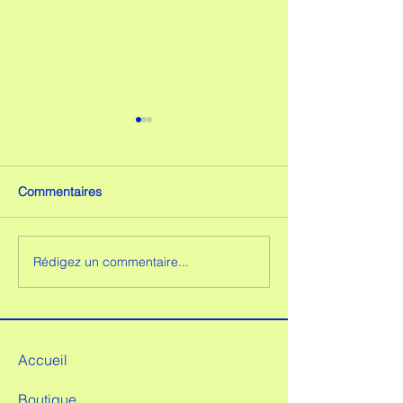
Commentaires
L'HERBORISTE
Rédigez un commentaire...
PASSION
PAMPLEMOUSS
Accueil
Boutique