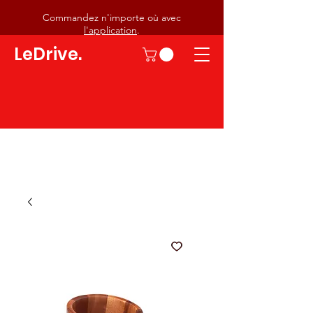
Commandez n'importe où avec
l'application
.
LeDrive.