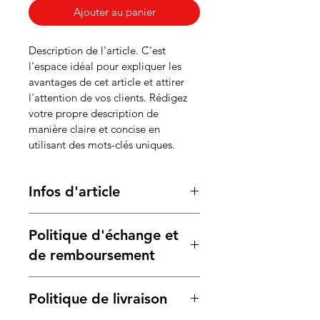
Ajouter au panier
Description de l'article. C'est 
l'espace idéal pour expliquer les 
avantages de cet article et attirer 
l'attention de vos clients. Rédigez 
votre propre description de 
manière claire et concise en 
utilisant des mots-clés uniques.
Infos d'article
Détails de l’article. C'est l'espace 
Politique d'échange et
idéal pour présenter les 
caractéristiques de votre article : 
de remboursement
taille, matière, instructions de 
lavage, etc. Vous pouvez 
Politique d'échange et de 
Politique de livraison
également expliquer ce qui rend 
remboursement. Informez vos 
votre article spécial et comment 
visiteurs des conditions d'échange 