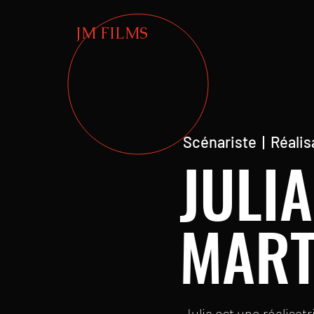
JM FILMS
Scénariste | Réalis
JULIA
MART
Julia est une réalisa