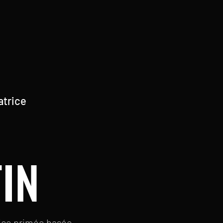
atrice
IN
trice primée basée