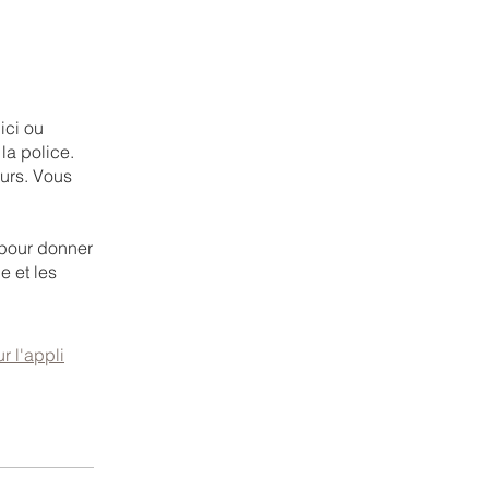
ici ou
la police.
eurs. Vous
e pour donner
e et les
ur l'appli