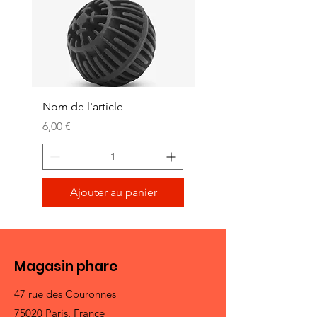
sur votre site.
Nom de l'article
Nom de l'article
Prix
Prix
6,00 €
10,00 €
Ajouter au panier
Magasin phare
47 rue des Couronnes
75020 Paris, France