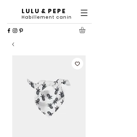
L U L U & P E P E
Habillement canin