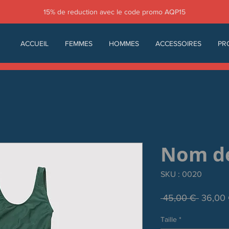
15% de reduction avec le code promo AQP15
ACCUEIL
FEMMES
HOMMES
ACCESSOIRES
PR
Nom de 
SKU : 0020
Prix
 45,00 € 
36,00
original
Taille
*