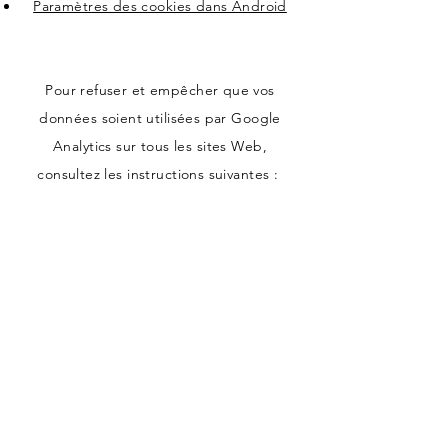
Paramètres des cookies dans Android
Pour refuser et empêcher que vos
données soient utilisées par Google
Analytics sur tous les sites Web,
consultez les instructions suivantes :
https://tools.google.com/dlpage/gaopto
ut?hl=fr
Il se peut que nous modifiions cette
politique en matière de cookies. Nous
vous encourageons à consulter
régulièrement cette page pour obtenir
les dernières informations sur les cookies.