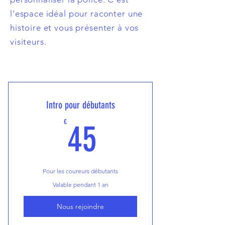
l'espace idéal pour raconter une
histoire et vous présenter à vos
visiteurs.
Intro pour débutants
45€
€
45
Pour les coureurs débutants
Valable pendant 1 an
Nous rejoindre