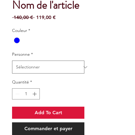
Nom de l'article
Prix
Prix
 140,00 € 
119,00 €
original
promotionnel
Couleur
*
Personne
*
Quantité
*
Add To Cart
Commander et payer