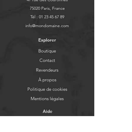
claire afin de rassurer vos clients et 
sereinement sur votre site.
leur permettre d'acheter 
75020 Paris, France
sereinement sur votre site.
Tél :
01 23 45 67 89
info@mondomaine.com
Explorer
Boutique
Contact
Revendeurs
À propos
Politique de cookies
Mentions légales
Aide
FAQ