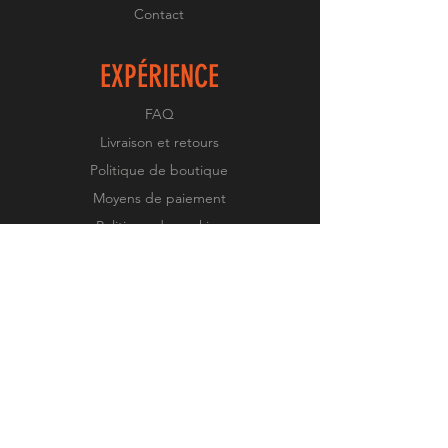
sur votre site.
Contact
EXPÉRIENCE
FAQ
Livraison et retours
Politique de boutique
Moyens de paiement
Politique de cookies
Mentions légales
SUIVEZ-NOUS
Facebook
Twitter
Instagram
Pinterest