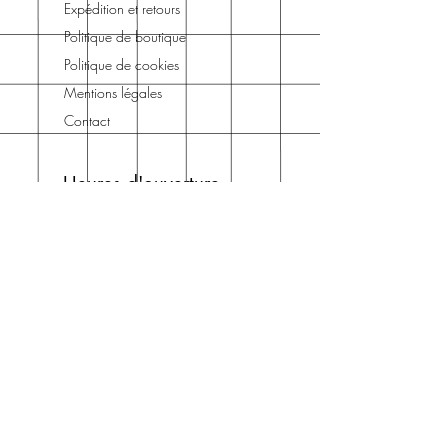
Expédition et retours
Politique de boutique
Politique de cookies
Mentions légales
Contact
Heures d'ouverture
Lun - Ven : 10 h - 19 h
Samedi : 10 h - 20 h
Dimanche : 10 h - 19 h
Rejoindre la newsletter
Saisissez votre e-mail ici
*
Rejoindre la newsletter
*