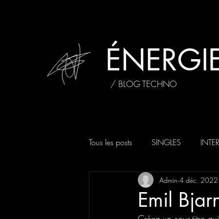
ÉNERGIE
/ BLOG TECHNO
Tous les posts
SINGLES
INTE
Admin
4 déc. 2022
Emil Bjarn
Créez un sous-titre qu