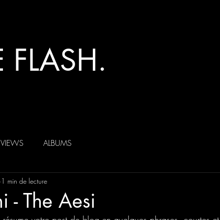
 FLASH.
RVIEWS
ALBUMS
1 min de lecture
i - The Aesi
i résume votre post de blog en quelques phrases  courtes et