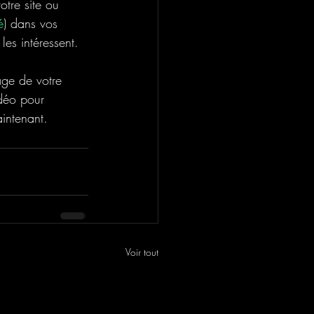
tre site ou  
é
) dans vos 
les intéressent.
age de votre 
idéo pour 
intenant.
Voir tout