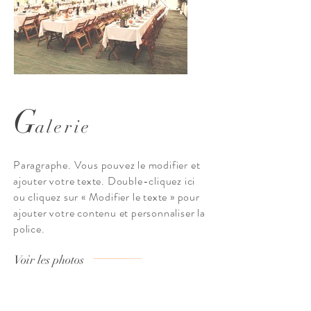
G
alerie
Titre de l'image
Titre de l'im
Décrivez votre image ici. Cliquez dessus,
Décrivez votre image ici. Cli
Paragraphe. Vous pouvez le modifier et
puis sur « Changer l'image » pour
puis sur « Changer l'imag
ajouter votre texte. Double-cliquez ici
modifier le texte.
ou cliquez sur « Modifier le texte » pour
ajouter votre contenu et personnaliser la
police.
Voir les photos