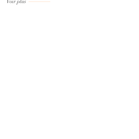
Voir plus
47 rue des Couronnes
75020 Paris, France
Tél :
01 23 45 67 89