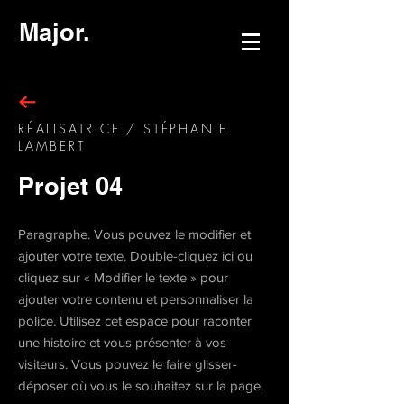
Major.
RÉALISATRICE
/ STÉPHANIE
LAMBERT
Projet 04
Paragraphe. Vous pouvez le modifier et
ajouter votre texte. Double-cliquez ici ou
cliquez sur « Modifier le texte » pour
ajouter votre contenu et personnaliser la
police. Utilisez cet espace pour raconter
une histoire et vous présenter à vos
visiteurs. Vous pouvez le faire glisser-
déposer où vous le souhaitez sur la page.