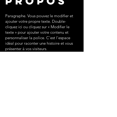
PROPOS
Paragraphe. Vous pouvez le modifier et
ajouter votre propre texte. Double-
cliquez ici ou cliquez sur « Modifier le
texte » pour ajouter votre contenu et
personnaliser la police. C'est l'espace
idéal pour raconter une histoire et vous
présenter à vos visiteurs.
NOTRE HISTOIRE
NOUS CONTACTER