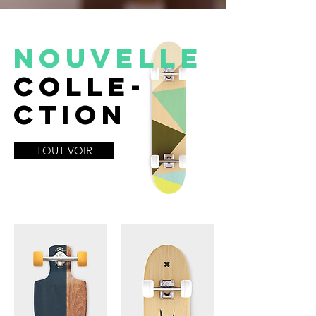
NOUVELLE
colle-
ction
TOUT VOIR