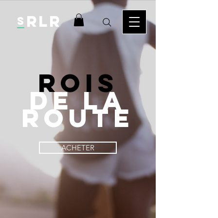
RLR
S
ROIS
DE
LA
ROUTE
ACHETER