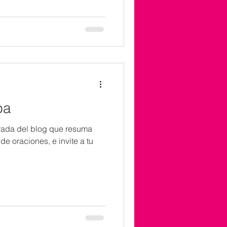
pa
trada del blog que resuma
e oraciones, e invite a tu