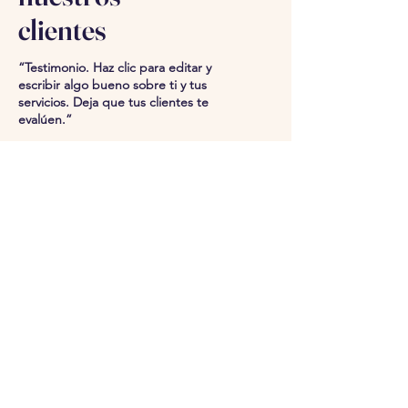
clientes
“Testimonio. Haz clic para editar y
escribir algo bueno sobre ti y tus
servicios. Deja que tus clientes te
evalúen.”
Eleonor Peña
Reserva una mesa
Selecciona los datos tu reserva
e intentaremos conseguir los
mejores asientos para ti.
Tamaño del grupo