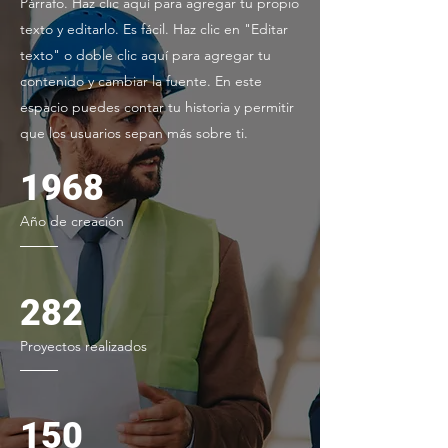
Párrafo. Haz clic aquí para agregar tu propio
texto y editarlo. Es fácil. Haz clic en "Editar
texto" o doble clic aquí para agregar tu
contenido y cambiar la fuente. En este
espacio puedes contar tu historia y permitir
que los usuarios sepan más sobre ti.
1968
Año de creación
282
Proyectos realizados
150