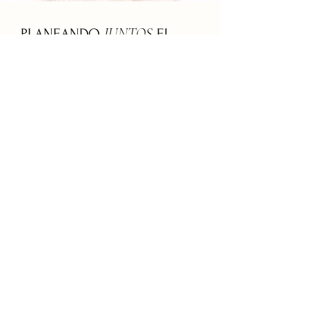
JUNTOS
PLANEANDO
EL
SU VIDA
MEJOR DÍA DE
Párrafo. Haz clic aquí para agregar tu
propio texto y editar. Es fácil. Haz clic
en "Editar texto" o doble clic aquí para
agregar tu contenido y cambiar la
fuente.
CONTACTO
SÍGUEME
INSTAGRAM
EN