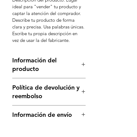
ideal para "vender" tu producto y 
captar la atención del comprador. 
Describe tu producto de forma 
clara y precisa. Usa palabras únicas. 
Escribe tu propia descripción en 
vez de usar la del fabricante.
Información del
producto
Detalle del producto. Lugar ideal 
Política de devolución y
para agregar más información 
sobre tu producto como su 
reembolso
tamaño, materiales, instrucciones 
de uso y mantenimiento. También 
Política de devolución y 
Información de envío
es un buen espacio para explicar lo 
reembolso. Lugar ideal para 
especial que es tu producto y sus 
explicar a tus clientes qué hacer si 
Política de envío. Lugar ideal para 
beneficios. A los compradores les 
no están satisfechos con su compra. 
agregar más información sobre tus 
gusta saber lo que van a recibir 
Tener una política de reembolso o 