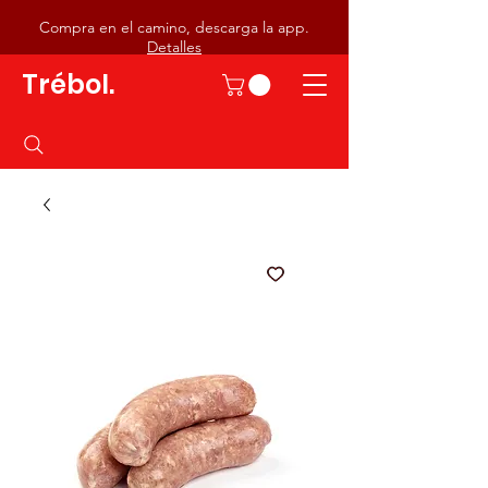
Compra en el camino, descarga la app.
Detalles
Trébol.