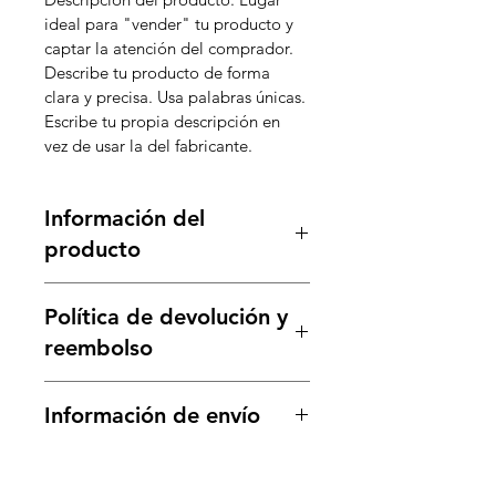
ideal para "vender" tu producto y 
captar la atención del comprador. 
Describe tu producto de forma 
clara y precisa. Usa palabras únicas. 
Escribe tu propia descripción en 
vez de usar la del fabricante.
Información del
producto
Detalle del producto. Lugar ideal 
Política de devolución y
para agregar más información 
sobre tu producto como su 
reembolso
tamaño, materiales, instrucciones 
de uso y mantenimiento. También 
Política de devolución y 
Información de envío
es un buen espacio para explicar lo 
reembolso. Lugar ideal para 
especial que es tu producto y sus 
explicar a tus clientes qué hacer si 
Política de envío. Lugar ideal para 
beneficios. A los compradores les 
no están satisfechos con su compra. 
agregar más información sobre tus 
gusta saber lo que van a recibir 
Tener una política de reembolso o 