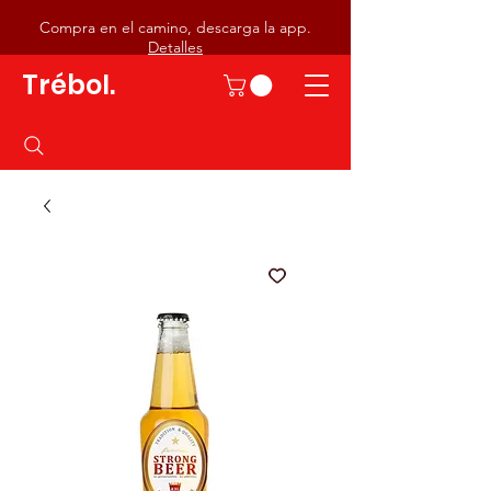
Compra en el camino, descarga la app.
Detalles
Trébol.