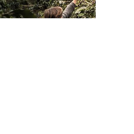
Mejor café para un
mundo mejor
Párrafo. Haz clic aquí para agregar tu
propio texto y editar. Es fácil. Haz clic
en "Editar texto" o doble clic aquí
para agregar tu contenido y cambiar