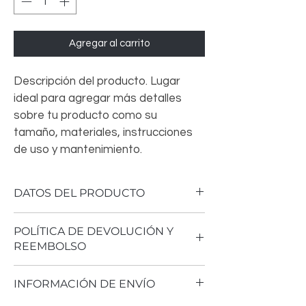
Agregar al carrito
Descripción del producto. Lugar 
ideal para agregar más detalles 
sobre tu producto como su 
tamaño, materiales, instrucciones 
de uso y mantenimiento.
DATOS DEL PRODUCTO
Detalle del producto. Lugar ideal para 
POLÍTICA DE DEVOLUCIÓN Y
agregar más información sobre tu 
REEMBOLSO
producto como su tamaño, materiales, 
instrucciones de uso y mantenimiento. 
Política de devolución y reembolso. Lugar 
También es un buen espacio para 
INFORMACIÓN DE ENVÍO
ideal para explicar a tus clientes qué 
explicar lo especial que es tu producto y 
hacer si no están satisfechos con su 