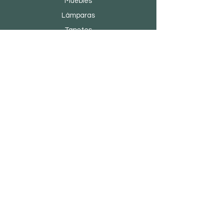
Muebles
Lámparas
Tapetes
Nuevo
Oferta
Acerca de Medio.día
Nosotros
Marcas y diseñadores
Tiendas
Contacto
Servicio al cliente
Envío y devoluciones
Política de la tienda