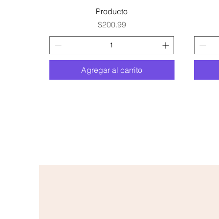
Vista rápida
Producto
Precio
$200.99
Agregar al carrito