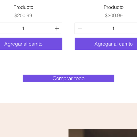
Vista rápida
Vista rápida
Producto
Producto
Precio
Precio
$200.99
$200.99
Agregar al carrito
Agregar al carrito
Comprar todo