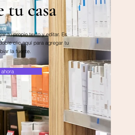
e tu casa
ar tu propio texto y editar. Es
 doble clic aquí para agregar tu
iar la fuente.
 ahora