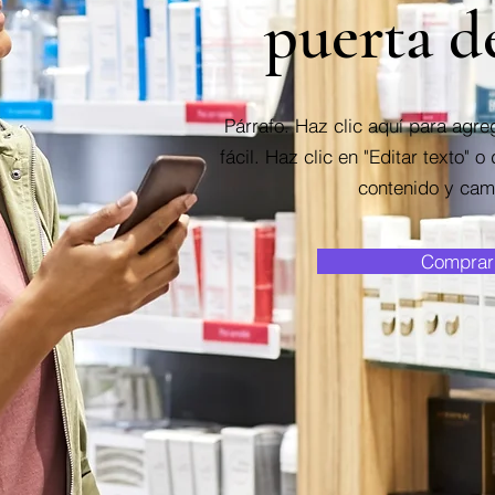
puerta d
Párrafo. Haz clic aquí para agreg
fácil. Haz clic en "Editar texto" o
contenido y camb
Comprar