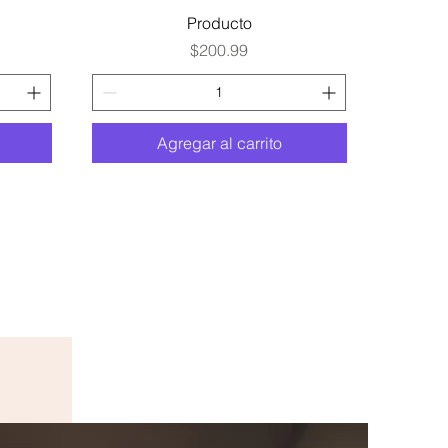
Vista rápida
Producto
Precio
$200.99
Agregar al carrito