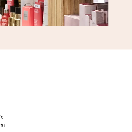
Es
 tu