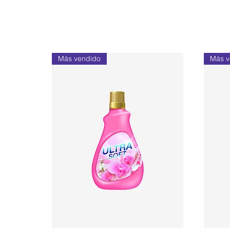
Más vendido
Más v