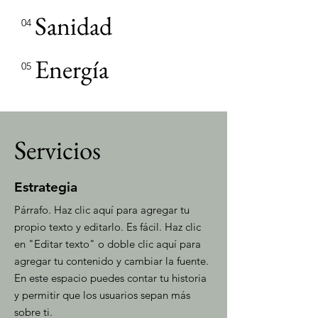
Sanidad
04
Energía
05
Servicios
Estrategia
Párrafo. Haz clic aquí para agregar tu
propio texto y editarlo. Es fácil. Haz clic
en "Editar texto" o doble clic aquí para
agregar tu contenido y cambiar la fuente.
En este espacio puedes contar tu historia
y permitir que los usuarios sepan más
sobre ti.