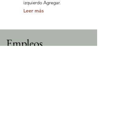
izquierdo Agregar.
Leer más
Empleos
Únete a Durán & Barra
Párrafo. Haz clic aquí para agregar tu
propio texto y editarlo. Es fácil. Haz clic
en "Editar texto" o doble clic aquí para
agregar tu contenido y cambiar la fuente.
En este espacio puedes contar tu historia
y permitir que los usuarios sepan más
sobre ti.
Leer más
Postúlate