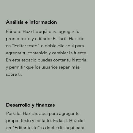
Análisis e información
Párrafo. Haz clic aquí para agregar tu
propio texto y editarlo. Es fácil. Haz clic
en "Editar texto" o doble clic aquí para
agregar tu contenido y cambiar la fuente.
En este espacio puedes contar tu historia
y permitir que los usuarios sepan más
sobre ti.
Desarrollo y finanzas
Párrafo. Haz clic aquí para agregar tu
propio texto y editarlo. Es fácil. Haz clic
en "Editar texto" o doble clic aquí para