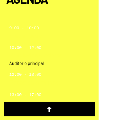
9:00 - 10:00
Presentación
10:00 - 12:00
Principales oradores
Auditorio principal
12:00 - 13:00
Pausa de almuerzo
13:00 - 17:00
Talleres de trabajo
Sala de convenciones La Habana
17:00 - 24:00
Fiesta de clausura
El salón de baile