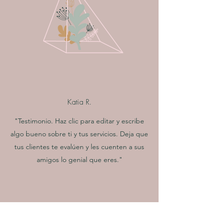
Katia R.
"Testimonio. Haz clic para editar y escribe
algo bueno sobre ti y tus servicios. Deja que
tus clientes te evalúen y les cuenten a sus
amigos lo genial que eres."