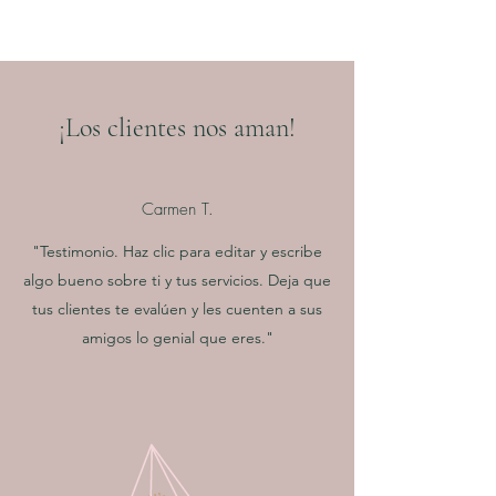
¡Los clientes nos aman!
Carmen T.
"Testimonio. Haz clic para editar y escribe
algo bueno sobre ti y tus servicios. Deja que
tus clientes te evalúen y les cuenten a sus
amigos lo genial que eres."