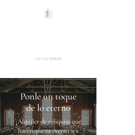
CLÁSICO
de
C
Eventos de alquiler clásicos de
Carla Pardo
+52-1-33-12345678
Ponle un toque
de lo eterno
¡Alquiler de reliquias que
hacen que tu evento sea