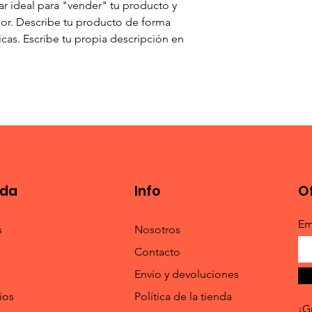
r ideal para "vender" tu producto y 
confianza y garantiza
or. Describe tu producto de forma 
seguridad.
icas. Escribe tu propia descripción en 
nda
Info
O
Em
s
Nosotros
Contacto
Envío y devoluciones
ios
Política de la tienda
¡G