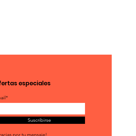
r que tus clientes compren con 
fertas especiales
ail*
Suscribirse
racias por tu mensaje!