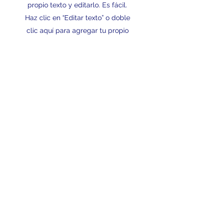
propio texto y editarlo. Es fácil.
Haz clic en “Editar texto” o doble
clic aquí para agregar tu propio
contenido y cambiar la fuente.
Puedes arrastrarlo y soltarlo en
cualquier lugar de la página.
Aquí puedes contar tu historia
para que los usuarios sepan
más sobre ti.
Es un buen lugar para escribir
textos largos sobre tu empresa
y tus servicios. Usa este espacio
para hablar en más detalle
sobre tu empresa.
Leer más