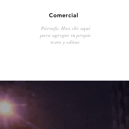
Comercial
Párrafo. Haz clic aquí
para agregar tu propio
texto y editar.