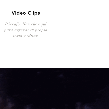
Video Clips
Párrafo. Haz clic aquí
para agregar tu propio
texto y editar.