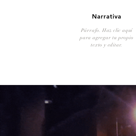
Narrativa
Párrafo. Haz clic aquí
para agregar tu propio
texto y editar.