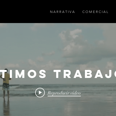
N A R R A T I V A
C O M E R C I A L
LTIMOS TRABAJ
Reproducir video