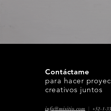
Contáctame
para hacer proyec
creativos juntos
info@misitio.com
|
+52-1-3