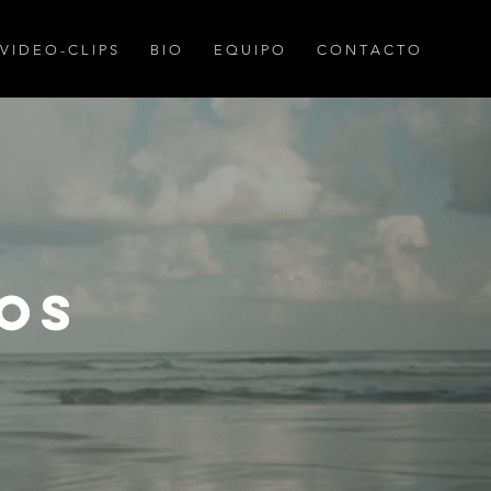
V I D E O - C L I P S
B I O
E Q U I P O
C O N T A C T O
OS