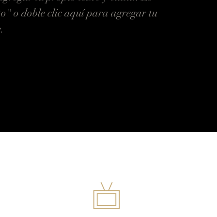
to" o doble clic aquí para agregar tu
.