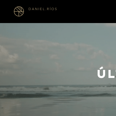
D A N I E L . R Í O S
Ú