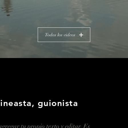
Todos los videos
ineasta, guionista
gregar tu propio texto y editar. Es