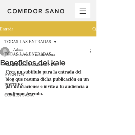
COMEDOR SANO
Entrada
TODAS LAS ENTRADAS
Admin
TODAS LAS ENTRADAS
23 nov 2022
1 min de lectura
Beneficios del kale
ALREDEDOR DEL MUNDO
Crea un subtítulo para la entrada del 
EVENTOS
blog que resuma dicha publicación en un 
POSTRES
par de oraciones e invite a tu audiencia a 
continuar leyendo.
COMIDA SANA