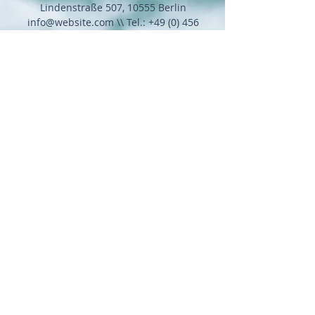
Lindenstraße 507, 10555 Berlin
info@website.com
\\ Tel.:
+49 (0) 456
7890
Vorname
*
Name
*
E-Mail-Adresse
*
Nachricht
Absenden