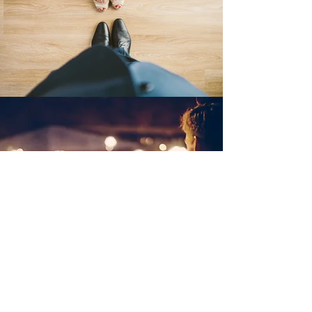
„heute die Momente fest,
die morgen dein Herz