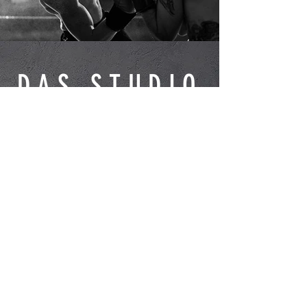
DAS STUDIO
Ich bin ein Textabschnitt. Klicken Sie hier,
um Ihren eigenen Text hinzuzufügen und
mich zu bearbeiten. Hier können Sie Ihren
Besuchern mehr erzählen.
ADRESSE
LINDENSTRAßE 507
10555 Berlin