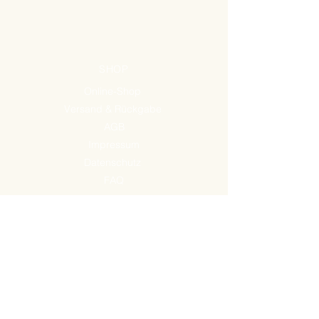
SHOP
Online-Shop
Versand & Rückgabe
AGB
Impressum
Datenschutz
FAQ
ADRESSE
Lindenstraße 507
10555 Berlin
ÖFFNUNGSZEITEN