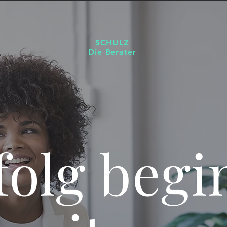
SCHULZ
Die Berater
folg begi