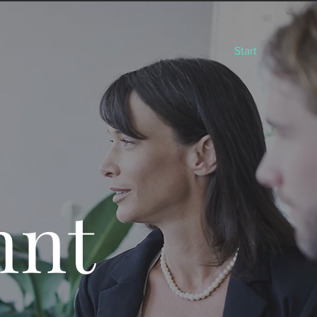
Start
nnt