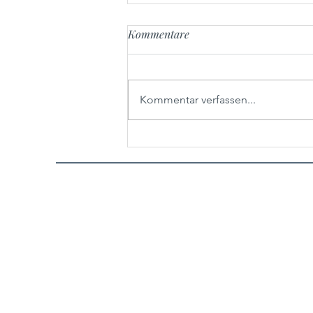
Kommentare
Kommentar verfassen...
Der ultimative Erntedank-
Truthahn