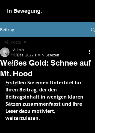
In Bewegung.
Beitrag
All Posts
Admin
All Posts
1. Dez. 2022
1 Min. Lesezeit
Weißes Gold: Schnee auf
Erde
Mt. Hood
Luft
Erstellen Sie einen Untertitel für 
Wasser
Ihren Beitrag, der den 
Ski
Beitragsinhalt in wenigen klaren 
Sätzen zusammenfasst und Ihre 
Leser dazu motiviert, 
weiterzulesen.