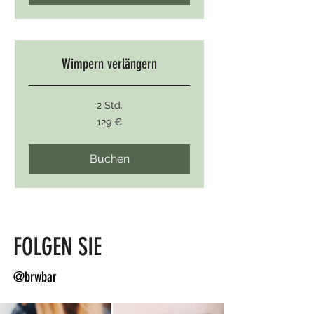
Wimpern verlängern
2 Std.
129
129 €
Euro
Buchen
Wimpern färben
FOLGEN SIE
@brwbar
50 Min.
67
67 €
Euro