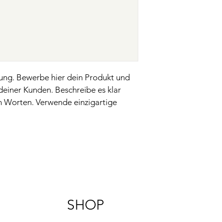
ihrer Entscheidung ü
vorgeschrieben und s
Vertrauen deiner Ku
ung. Bewerbe hier dein Produkt und 
einer Kunden. Beschreibe es klar 
n Worten. Verwende einzigartige 
SHOP