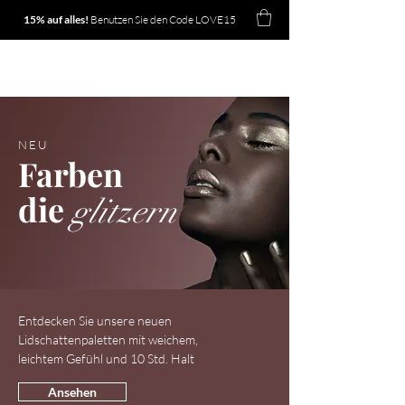
15% auf alles!
Benutzen Sie den Code LOVE15
Noelle
NEU
Farben
die
glitzern
Entdecken Sie unsere neuen
Lidschattenpaletten mit weichem,
leichtem Gefühl und 10 Std. Halt
Ansehen