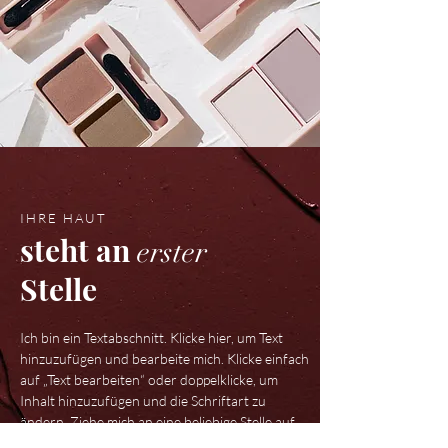
IHRE HAUT
steht an
erster
Stelle
Ich bin ein Textabschnitt. Klicke hier, um Text
hinzuzufügen und bearbeite mich. Klicke einfach
auf „Text bearbeiten“ oder doppelklicke, um
Inhalt hinzuzufügen und die Schriftart zu
ändern. Ziehe mich an eine beliebige Stelle auf
deiner Website. Es ist der ideale Ort, um