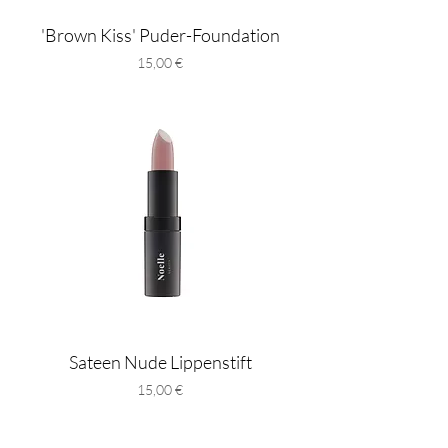
'Brown Kiss' Puder-Foundation
Preis
15,00 €
Sateen Nude Lippenstift
Preis
15,00 €