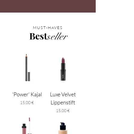
MUST-HAVES
Best
s
eller
'Power' Kajal
Luxe Velvet
Lippenstift
Preis
15,00 €
Preis
15,00 €