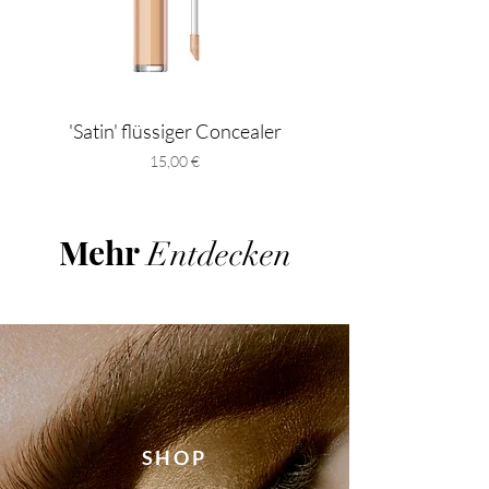
'Satin' flüssiger Concealer
Preis
15,00 €
Mehr
Entdecken
SHOP