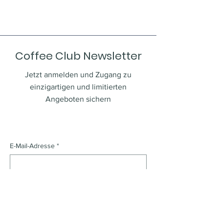
gewinnen.
sind eine gute Möglichkeit, das 
bietet. Kunden möchten sich vor 
Vertrauen deiner Kunden zu 
dem Kauf möglichst genau 
gewinnen.
informieren.
Coffee Club Newsletter
Jetzt anmelden und Zugang zu
einzigartigen und limitierten
Angeboten sichern
E-Mail-Adresse
*
Ja, ich möchte den Newsletter 
abonnieren.
*
Absenden