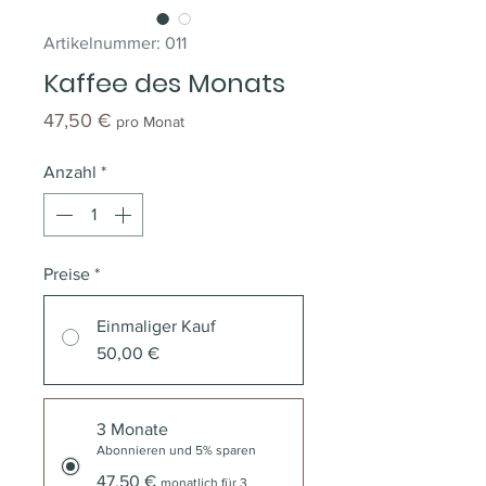
Artikelnummer: 011
Kaffee des Monats
Preis
47,50 €
pro Monat
Anzahl
*
Preise
*
Einmaliger Kauf
50,00 €
3 Monate
Abonnieren und 5% sparen
47,50 €
monatlich für 3