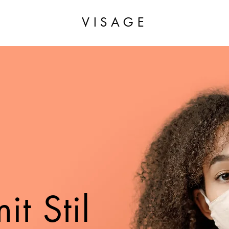
VISAGE
g
t Stil