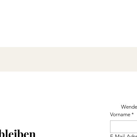
Wende 
Vorname
*
bleiben
E-Mail-Adr