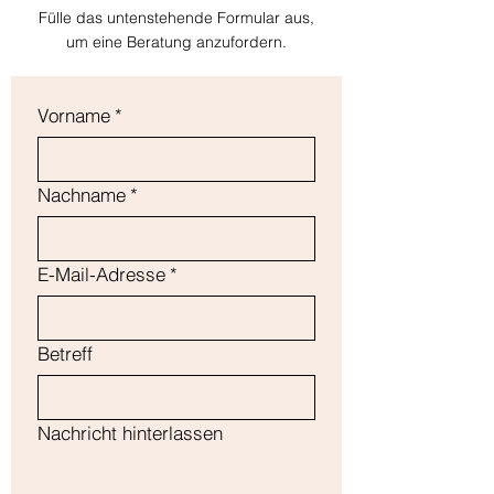
Möglichkeit, das Vertrauen deiner 
Fülle das untenstehende Formular aus,
Entscheidung überzeugt zu sein.
Kunden zu gewinnen.
um eine Beratung anzufordern.
Vorname
*
Nachname
*
E-Mail-Adresse
*
Betreff
Nachricht hinterlassen